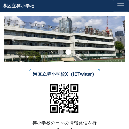
港区立笄小学校
Previous
Next
港区立笄小学校X（旧Twitter）
笄小学校の日々の情報発信を行