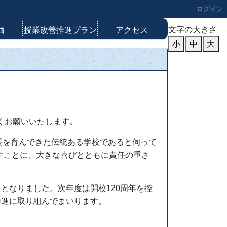
ログイン
文字の大きさ
価
授業改善推進プラン
アクセス
小
中
大
くお願いいたします。
長を育んできた伝統ある学校であると伺って
すことに、大きな喜びとともに責任の重さ
トとなりました。次年度は開校
120
周年を控
推進に取り組んでまいります。