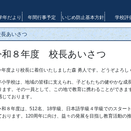
学年だより
年間行事予定
いじめ防止基本方針
学校評
校長あいさつ
令和８
年度 校長あいさつ
今年度より校長に着任いたしました森 勇人です。どうぞよろし
笄小学校は、地域の皆様に支えられ、子どもたちの健やかな成
ります。その一員として、この地で教育に携わることができま
感じております。
令和８年度は、
512
名、
18
学級、日本語学級４学級でのスター
ております。
120
周年に向け、益々の発展を目指し教育活動の