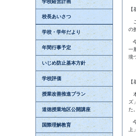
学校経営計画
【
校長あいさつ
こ
の
学校・学年だより
年間行事予定
一
境
いじめ防止基本方針
学校評価
【
授業改善推進プラン
本
ズ
道徳授業地区公開講座
た
国際理解教育
上