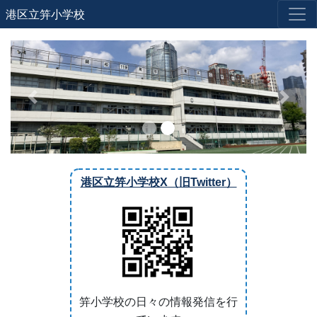
港区立笄小学校
Previous
Next
港区立笄小学校X（旧Twitter）
笄小学校の日々の情報発信を行