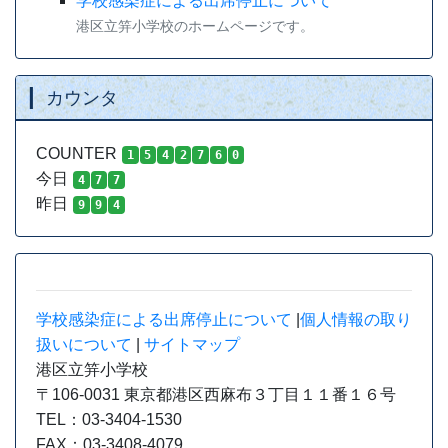
学校感染症による出席停止について
港区立笄小学校のホームページです。
カウンタ
COUNTER
1
5
4
2
7
6
0
今日
4
7
7
昨日
9
9
4
学校感染症による出席停止について
|
個人情報の取り
扱いについて
|
サイトマップ
港区立笄小学校
〒106-0031 東京都港区西麻布３丁目１１番１６号
TEL：03-3404-1530
FAX：03-3408-4079