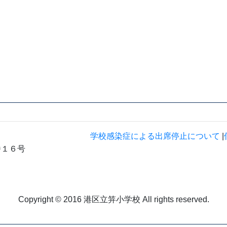
和７年１０月２３日（木）１４：３０～１５：
校体育館で行います。事前の連絡は不要です。
ひお越しください。
いね
33
前へ
一覧へ
学校感染症による出席停止について
|
番１６号