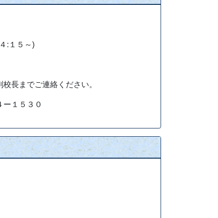
ATO×TEACHERS
CHANNELS
育委員会と港区教育研究
携して授業動画や教材を
配信しています。
:１５～)