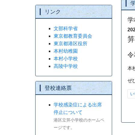
リンク
X
文部科学省
20
東京都教育委員会
学
東京都港区役所
本村幼稚園
X b
本村小学校
高陵中学校
登校連絡票
学校感染症による出席
停止について
学
港区立笄小学校のホームペ
20
ージです。
笄