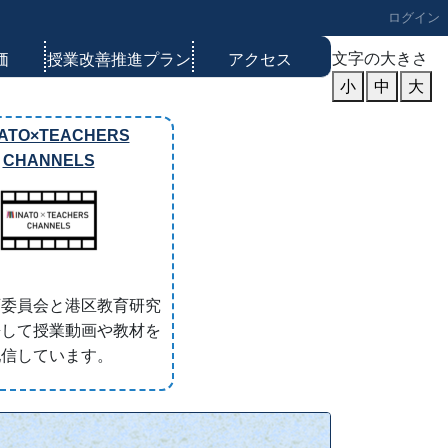
ログイン
文字の大きさ
価
授業改善推進プラン
アクセス
小
中
大
Next