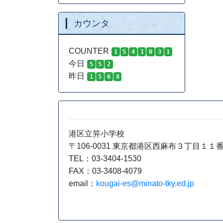
カウンタ
令
本
COUNTER
1
5
4
1
0
3
1
今日
5
5
2
ぜ
昨日
1
5
6
8
い
港区立笄小学校
〒106-0031 東京都港区西麻布３丁目１１
TEL：03-3404-1530
FAX：03-3408-4079