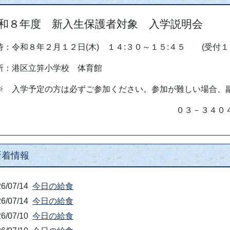
MIN
港区立笄小学校X（旧Twitter）
港区教
笄小学校の日々の情報発信を行
会が連
っています。
緊急情報
和８年度 新入生保護者対象 入学説明会
時：令和８年２月１２日(木) １４:３０～１５:４５ (受付１４
所：港区立笄小学校 体育館