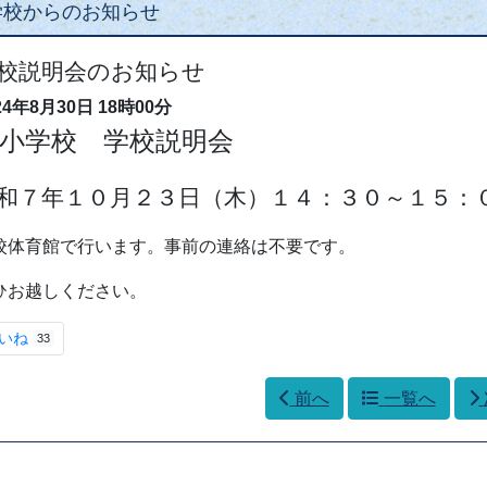
学校ブログ
22年3月11日
16時55分
校ブログはXで更新しています。
y kogaies
«
1
2
3
4
5
6
7
8
9
学校からのお知らせ
校説明会のお知らせ
24年8月30日
18時00分
小学校 学校説明会