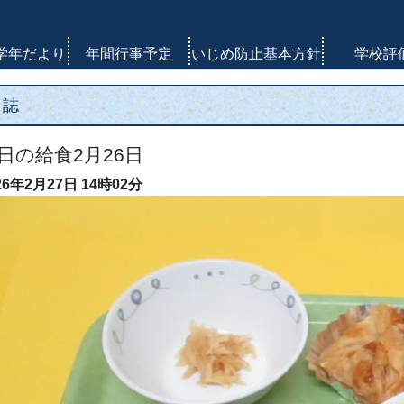
学年だより
年間行事予定
いじめ防止基本方針
学校評
日誌
日の給食2月26日
26年2月27日
14時02分