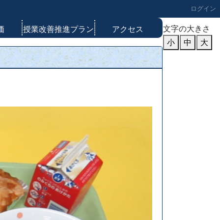
ログイン
文字の大きさ
価
授業改善推進プラン
アクセス
小
中
大