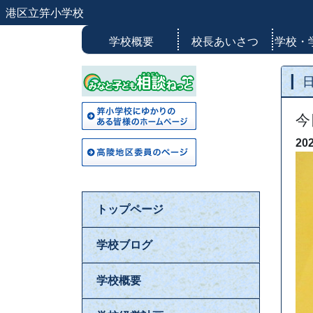
港区立笄小学校
学校概要
校長あいさつ
学校・
今
20
トップページ
学校ブログ
学校概要