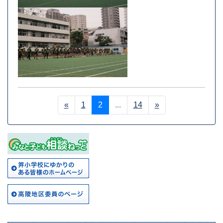
«
1
2
...
14
»